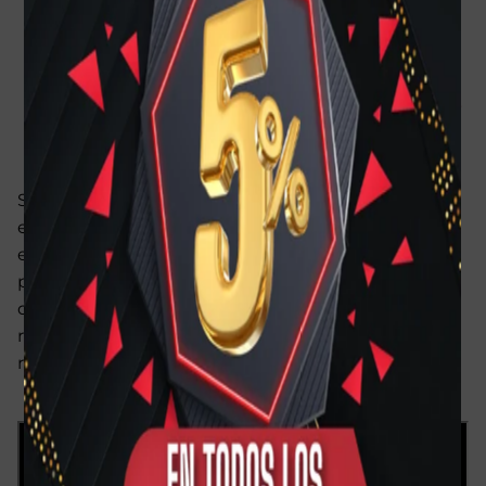
Más opciones de pago
Boquilla Alto
Originals Saxophone
- Smoky
Sumérgete en un sonido
cálido y oscuro
que
evoca el alma del jazz, ideal para quien busca el
estilo de Paul Desmond. Su
amplia cámara
produce una sonoridad profunda y rica, mientras
que el
bafle curvo
asegura una
gran proyección
y
respuesta, permitiéndote pasar de un susurro a un
rugido con total facilidad.