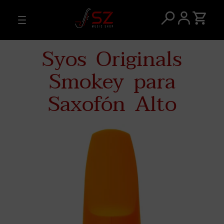
Syos Originals
Smokey para
Saxofón Alto