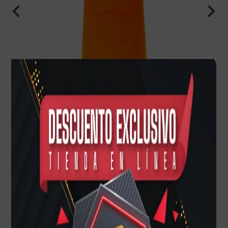
Color
Cantidad
$ 4,485.00 MXN
Desde
$337
al mes con crédito
Ver más
AGREGAR