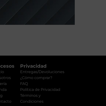
cesos
Privacidad
cio
Entregas/Devoluciones
sotros
¿Cómo comprar?
ería
FAQ
enda
Política de Privacidad
og
Términos y
ntacto
Condiciones