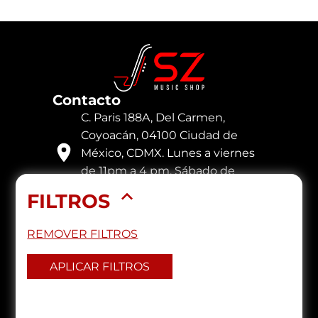
Contacto
C. Paris 188A, Del Carmen,
Coyoacán, 04100 Ciudad de
México, CDMX. Lunes a viernes
de 11pm a 4 pm. Sábado de
11pm a 2pm
FILTROS
Lunes a viernes de 11pm a 4 pm.
Sábado de 11pm a 2pm
REMOVER FILTROS
56 7119 4781
+52 1 55 9185 4999
APLICAR FILTROS
szmusicshop@gmail.com
Accesos
Privacidad
Inicio
Entregas/Devoluciones