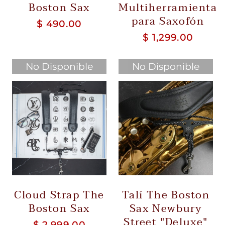
Boston Sax
Multiherramienta
para Saxofón
$ 490.00
$ 1,299.00
No Disponible
No Disponible
Cloud Strap The
Talí The Boston
Boston Sax
Sax Newbury
Street "Deluxe"
$ 2,999.00